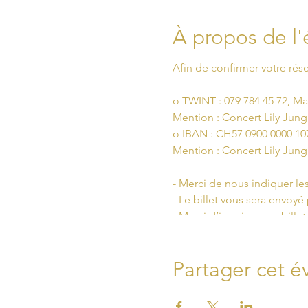
À propos de l
Afin de confirmer votre rése
o TWINT : 079 784 45 72, M
Mention : Concert Lily Ju
o IBAN : CH57 0900 0000 10
Mention : Concert Lily Ju
- Merci de nous indiquer l
- Le billet vous sera envoyé 
- Merci d’imprimer un bille
- Ouverture des portes à 1
Partager cet 
Merci de respecter le protoc
o Port du masque obligatoir
o Respect des distances sani