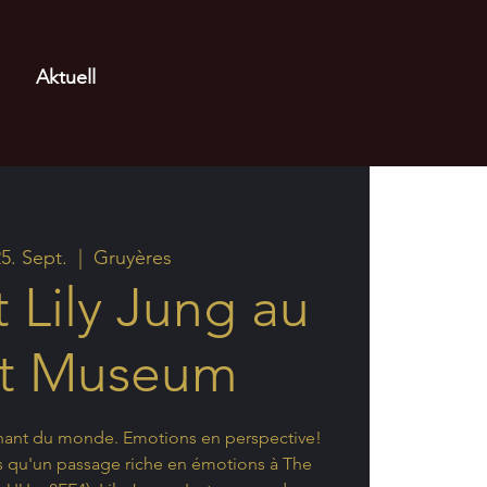
Aktuell
25. Sept.
  |  
Gruyères
 Lily Jung au
et Museum
hant du monde. Emotions en perspective!
lus qu'un passage riche en émotions à The