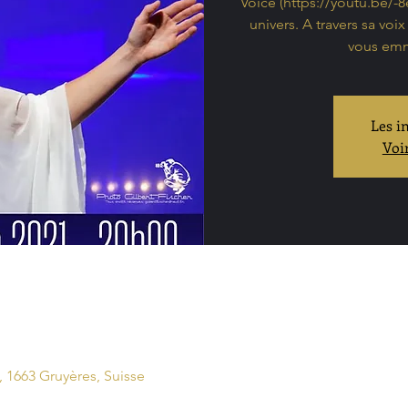
Voice (https://youtu.be/-
univers. A travers sa voi
vous emm
Les i
Voi
 1663 Gruyères, Suisse