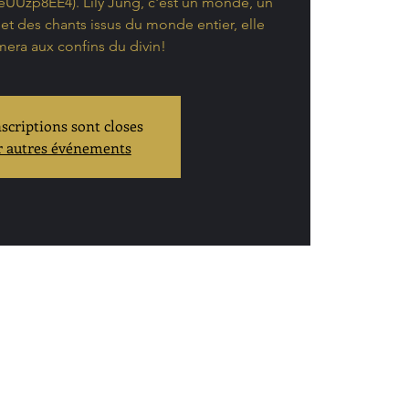
8eUUzp8EE4). Lily Jung, c'est un monde, un
x et des chants issus du monde entier, elle
era aux confins du divin!
nscriptions sont closes
r autres événements